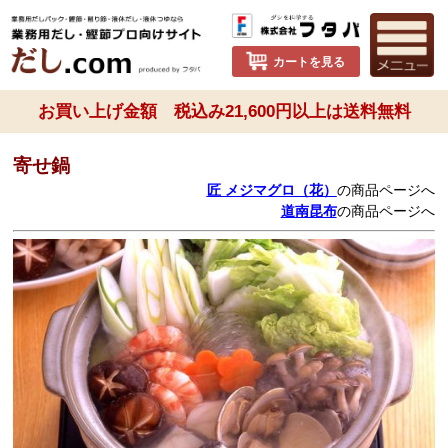
カートを見る
お買い上げ金額 税込み21,600円以上は送料無料
寄せ鍋
匠 メジマグロ（花）
の商品ページへ
道南昆布
の商品ページへ