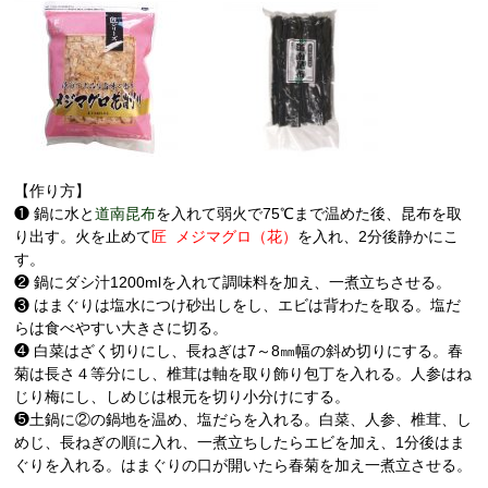
【作り方】
❶ 鍋に水と
道南昆布
を入れて弱火で75℃まで温めた後、昆布を取
り出す。火を止めて
匠 メジマグロ（花）
を入れ、2分後静かにこ
す。
❷ 鍋にダシ汁1200mlを入れて調味料を加え、一煮立ちさせる。
❸ はまぐりは塩水につけ砂出しをし、エビは背わたを取る。塩だ
らは食べやすい大きさに切る。
❹ 白菜はざく切りにし、長ねぎは7～8㎜幅の斜め切りにする。春
菊は長さ４等分にし、椎茸は軸を取り飾り包丁を入れる。人参はね
じり梅にし、しめじは根元を切り小分けにする。
❺土鍋に②の鍋地を温め、塩だらを入れる。白菜、人参、椎茸、し
めじ、長ねぎの順に入れ、一煮立ちしたらエビを加え、1分後はま
ぐりを入れる。はまぐりの口が開いたら春菊を加え一煮立させる。