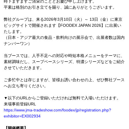
時下ますますご清栄のこととお慶び申し上げます。
平素は格別のお引き立てを賜り、誠にありがとうございます。
弊社グループは、来る2026年3月10日（火）～ 13日（金）に東京
ビッグサイトで開催されます【FOODEX JAPAN 2026】に出展い
たします。
（日本・アジア最大の食品・飲料向けの展示会で、出展者数は国内
ナンバーワン）
当ブースでは、人手不足への対応や時短本格メニューをテーマに、
素材調味だし、スープベースシリーズ、
特濃シリーズなどをご紹介
させていただきます。
ご多忙中とは存じますが、皆様お誘い合わせの上、
ぜひ弊社ブース
へお立ち寄りください。
▼以下のURLからご登録いただければ無料で入場いただけます。
来場事前登録URL
https://www.jma-tradeshow.com/
foodex/jp/registration.php?
exhibitor=EX002934
【開催概要】