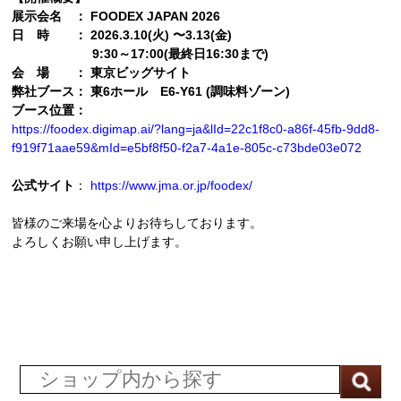
展示会名 ： FOODEX JAPAN 2026
日 時 ： 2026.3.10(火) 〜3.13(金)
9:30～17:00(最終日16:30まで)
会 場 ： 東京ビッグサイト
弊社ブース： 東6ホール E6-Y61 (調味料ゾーン)
ブース位置：
https://foodex.digimap.ai/?lang=ja&lId=22c1f8c0-a86f-45fb-9dd8-
f919f71aae59&mId=e5bf8f50-f2a7-4a1e-805c-c73bde03e072
公式サイト
：
https://www.jma.or.jp/f
oodex/
皆様のご来場を心よりお待ちしております。
よろしくお願い申し上げます。