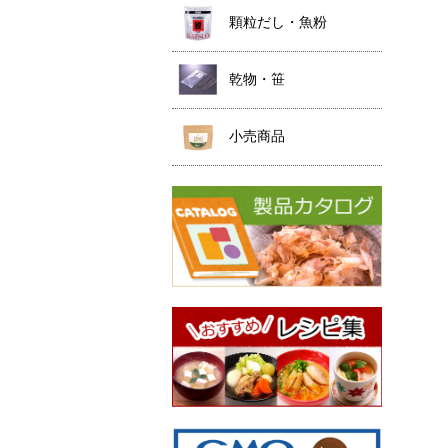
顆粒だし・魚粉
乾物・笹
小売商品