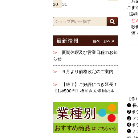
片
30
31
ごま
【調
ど
砂
酒
【作
❶ 
❷ボ
❸ 
❹ボ
❺フ
酒（