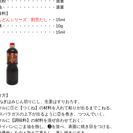
栗粉・・・・・・・・・・・・適量
油・・・・・・・・・・・・・適量
味料】
んどんシリーズ 割烹だし
・・15ml
糖・・・・・・・・・・・・・10g
・・・・・・・・・・・・・・15ml
り方】
長ねぎはみじん切りにし、生姜はすりおろす。
ウルに①と【つくね】の材料を入れて粘りが出るまでこねる。
アスパラガスの上下が出るように②を巻き、つつんでいく。
ウルに【調味料】の材料を混ぜ合わせておく。
ライパンにごま油を熱し、❸を並べ、表面に焼き目をつける。
分量外）を少々加えて蓋をし、蒸し焼きにする。