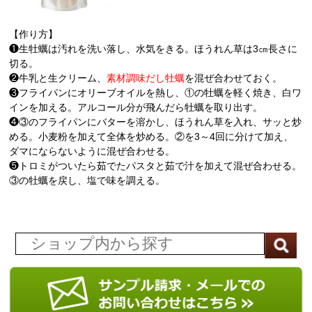
【作り方】
❶生牡蠣は汚れを洗い落し、水気をきる。ほうれん草は3㎝長さに
切る。
❷牛乳と生クリーム、
素材調味だし牡蠣
を混ぜ合わせておく。
❸フライパンにオリーブオイルを熱し、①の牡蠣を軽く焼き、白ワ
インを加える。アルコール分が飛んだら牡蠣を取り出す。
❹③のフライパンにバターを溶かし、ほうれん草を入れ、サッと炒
める。小麦粉を加えて全体を炒める。②を3～4回に分けて加え、
ダマにならないように混ぜ合わせる。
❺トロミがついたら茹でたパスタと茹で汁を加えて混ぜ合わせる。
③の牡蠣を戻し、塩で味を調える。