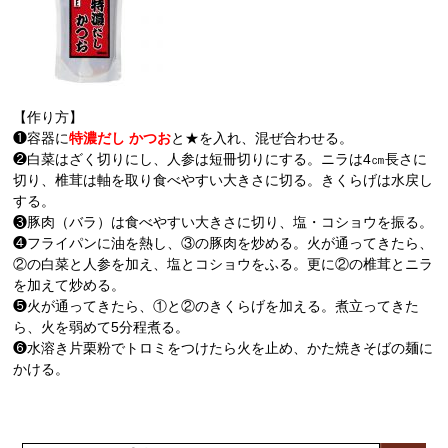
【作り方】
❶容器に
特濃だし かつお
と★を入れ、混ぜ合わせる。
❷白菜はざく切りにし、人参は短冊切りにする。ニラは4㎝長さに
切り、椎茸は軸を取り食べやすい大きさに切る。きくらげは水戻し
する。
❸豚肉（バラ）は食べやすい大きさに切り、塩・コショウを振る。
❹フライパンに油を熱し、③の豚肉を炒める。火が通ってきたら、
②の白菜と人参を加え、塩とコショウをふる。更に②の椎茸とニラ
を加えて炒める。
❺火が通ってきたら、①と②のきくらげを加える。煮立ってきた
ら、火を弱めて5分程煮る。
❻水溶き片栗粉でトロミをつけたら火を止め、かた焼きそばの麺に
かける。