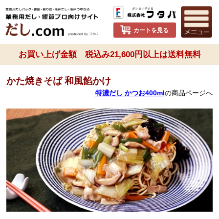
カートを見る
お買い上げ金額 税込み21,600円以上は送料無料
かた焼きそば 和風餡かけ
特濃だし かつお400ml
の商品ページへ