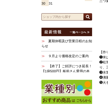
三つ
30
31
＿
＿
【作
❶米
❷松
り、
❸水
❹沸
❺火