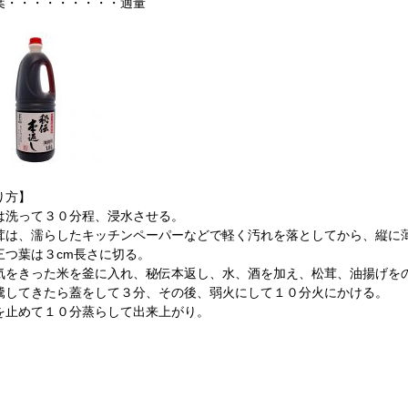
葉・・・・・・・・・適量
り方】
は洗って３０分程、浸水させる。
茸は、濡らしたキッチンペーパーなどで軽く汚れを落としてから、縦に
三つ葉は３cm長さに切る。
気をきった米を釜に入れ、秘伝本返し、水、酒を加え、松茸、油揚げを
騰してきたら蓋をして３分、その後、弱火にして１０分火にかける。
を止めて１０分蒸らして出来上がり。