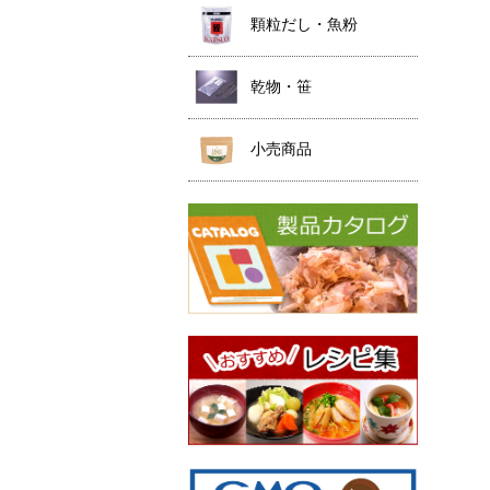
顆粒だし・魚粉
乾物・笹
小売商品