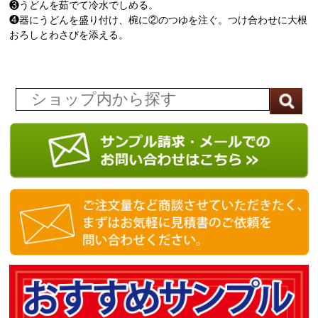
❸うどんを茹でて冷水でしめる。
❹器にうどんを盛り付け、椀に②のつゆを注ぐ。つけ合わせに大根
おろしとわさびを添える。