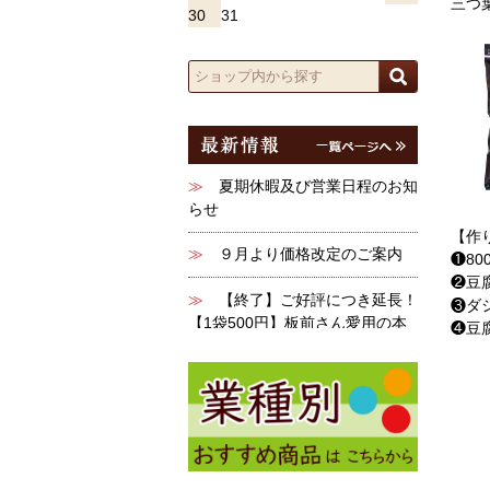
三つ
30
31
【作
❶80
❷豆
❸ダ
❹豆