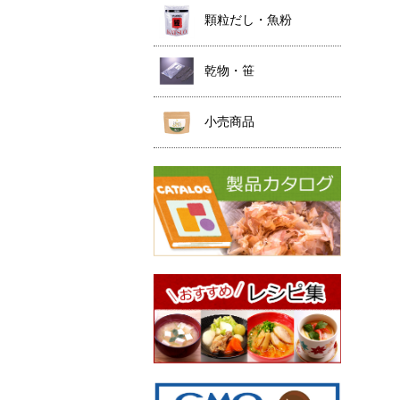
顆粒だし・魚粉
乾物・笹
小売商品