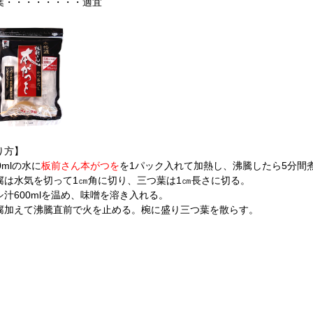
葉・・・・・・・・適宜
り方】
0mlの水に
板前さん本がつを
を1パック入れて加熱し、沸騰したら5分間
腐は水気を切って1㎝角に切り、三つ葉は1㎝長さに切る。
シ汁600mlを温め、味噌を溶き入れる。
腐加えて沸騰直前で火を止める。椀に盛り三つ葉を散らす。