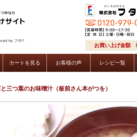
お買い上げ金額 税
カートを見る
お客様の声
レシピ一覧
腐と三つ葉のお味噌汁（板前さん本がつを）