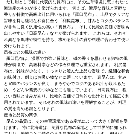
だし用として特に代表的な昆布には、その生育環境に恵まれた北
海道産のものが多く挙げられます。 例えば、濃厚な旨味と芳醇な
香りが特徴で高級出汁に用いられる「羅臼昆布」、上品でクリアな
旨味を持ち繊細な和食に合う「利尻昆布」、甘みとコクのバランス
が非常に良く汎用性の高い「真昆布」、そして比較的安価で旨味も
出しやすい「日高昆布」などが挙げられます。 これらは、それぞ
れ異なる風味や特性を持ち、求める出汁の質や料理に合わせて使い
分けられます。
昆布ごとの風味の違い
羅臼昆布は、濃厚で力強い旨味と、磯の香りを思わせる独特の風
味が特徴で、高級料亭などの懐石料理でも重宝されます。 利尻昆
布は、雑味が少なく、すっきりと澄んだ上品な旨味で、繊細な和食
の味付け、例えばお吸い物などに適しています。 真昆布は、甘み
と旨味のバランスが良く、まろやかでコクのある出汁が取れるた
め、うどんや蕎麦のつゆなどにも適しています。 日高昆布は、程
よい旨味と甘みがあり、比較的安価で日常的な出汁として幅広く利
用されています。 それぞれの風味の違いを理解することが、料理
の質を高める鍵となります。
産地と品質の関係
昆布の品質は、その生育環境である産地によって大きく影響を受
けます。 特に北海道は、良質な昆布の産地として世界的に知られ
ており、地域ごとに特色のある昆布が育まれています。 例えば、