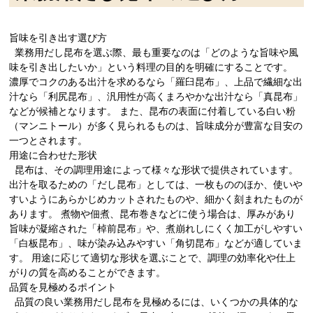
旨味を引き出す選び方
業務用だし昆布を選ぶ際、最も重要なのは「どのような旨味や風
味を引き出したいか」という料理の目的を明確にすることです。
濃厚でコクのある出汁を求めるなら「羅臼昆布」、上品で繊細な出
汁なら「利尻昆布」、汎用性が高くまろやかな出汁なら「真昆布」
などが候補となります。 また、昆布の表面に付着している白い粉
（マンニトール）が多く見られるものは、旨味成分が豊富な目安の
一つとされます。
用途に合わせた形状
昆布は、その調理用途によって様々な形状で提供されています。
出汁を取るための「だし昆布」としては、一枚もののほか、使いや
すいようにあらかじめカットされたものや、細かく刻まれたものが
あります。 煮物や佃煮、昆布巻きなどに使う場合は、厚みがあり
旨味が凝縮された「棹前昆布」や、煮崩れしにくく加工がしやすい
「白板昆布」、味が染み込みやすい「角切昆布」などが適していま
す。 用途に応じて適切な形状を選ぶことで、調理の効率化や仕上
がりの質を高めることができます。
品質を見極めるポイント
品質の良い業務用だし昆布を見極めるには、いくつかの具体的な