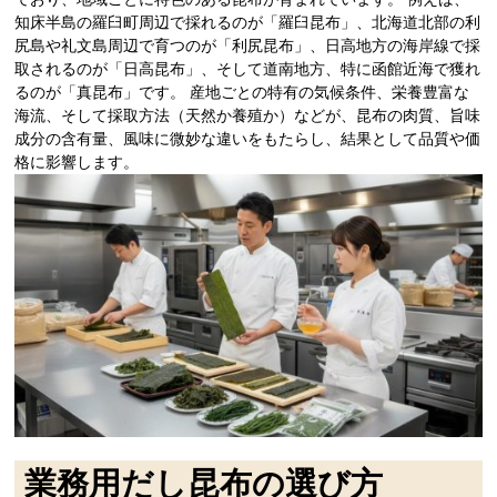
知床半島の羅臼町周辺で採れるのが「羅臼昆布」、北海道北部の利
尻島や礼文島周辺で育つのが「利尻昆布」、日高地方の海岸線で採
取されるのが「日高昆布」、そして道南地方、特に函館近海で獲れ
るのが「真昆布」です。 産地ごとの特有の気候条件、栄養豊富な
海流、そして採取方法（天然か養殖か）などが、昆布の肉質、旨味
成分の含有量、風味に微妙な違いをもたらし、結果として品質や価
格に影響します。
業務用だし昆布の選び方