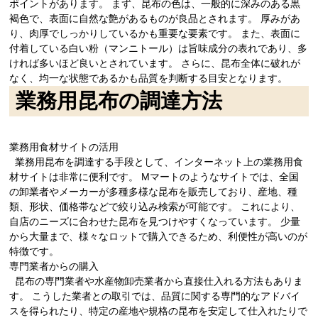
ポイントがあります。 まず、昆布の色は、一般的に深みのある黒
褐色で、表面に自然な艶があるものが良品とされます。 厚みがあ
り、肉厚でしっかりしているかも重要な要素です。 また、表面に
付着している白い粉（マンニトール）は旨味成分の表れであり、多
ければ多いほど良いとされています。 さらに、昆布全体に破れが
なく、均一な状態であるかも品質を判断する目安となります。
業務用昆布の調達方法
業務用食材サイトの活用
業務用昆布を調達する手段として、インターネット上の業務用食
材サイトは非常に便利です。 Mマートのようなサイトでは、全国
の卸業者やメーカーが多種多様な昆布を販売しており、産地、種
類、形状、価格帯などで絞り込み検索が可能です。 これにより、
自店のニーズに合わせた昆布を見つけやすくなっています。 少量
から大量まで、様々なロットで購入できるため、利便性が高いのが
特徴です。
専門業者からの購入
昆布の専門業者や水産物卸売業者から直接仕入れる方法もありま
す。 こうした業者との取引では、品質に関する専門的なアドバイ
スを得られたり、特定の産地や規格の昆布を安定して仕入れたりで