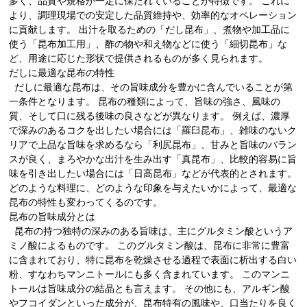
多く、品質や規格が一定に保たれていることが特徴です。 これに
より、調理現場での安定した品質維持や、効率的なオペレーション
に貢献します。 出汁を取るための「だし昆布」、煮物や加工品に
使う「昆布加工用」、酢の物や和え物などに使う「細切昆布」な
ど、用途に応じた形状で提供されるものが多く見られます。
だしに最適な昆布の特性
だしに最適な昆布は、その旨味成分を豊かに含んでいることが第
一条件となります。 昆布の種類によって、旨味の強さ、風味の
質、そして口に残る後味の良さなどが異なります。 例えば、濃厚
で深みのあるコクを出したい場合には「羅臼昆布」、雑味のないク
リアで上品な旨味を求めるなら「利尻昆布」、甘みと旨味のバラン
スが良く、まろやかな出汁を生み出す「真昆布」、比較的容易に旨
味を引き出したい場合には「日高昆布」などが代表的とされます。
どのような料理に、どのような印象を与えたいかによって、最適な
昆布の特性も変わってくるのです。
昆布の旨味成分とは
昆布の持つ独特の深みのある旨味は、主にグルタミン酸というア
ミノ酸によるものです。 このグルタミン酸は、昆布に非常に豊富
に含まれており、特に昆布を乾燥させる過程で表面に析出する白い
粉、すなわちマンニトールにも多く含まれています。 このマンニ
トールは旨味成分の結晶とも言えます。 その他にも、アルギン酸
やフコイダンといった成分が、昆布特有の風味や、口当たりを良く