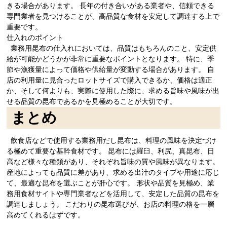
きる場合があります。 長年の付き合いがある業者や、信頼できる
専門業者を見つけることが、高品質な食材を安定して調達する上で
重要です。
仕入れのポイント
業務用昆布の仕入れにおいては、品質はもちろんのこと、安定供
給が可能かどうかが非常に重要なポイントとなります。 特に、季
節や漁獲量によって価格や供給量が変動する場合があります。 自
店の利用量に見合ったロットサイズで購入できるか、価格は適正
か、そして何よりも、実際に使用した際に、求める旨味や風味が出
せる品質の昆布であるかを見極めることが大切です。
まとめ
飲食店などで使用する業務用だし昆布は、料理の風味を決定づけ
る極めて重要な基幹食材です。 昆布には羅臼、利尻、真昆布、日
高など様々な種類があり、それぞれ旨味の質や風味が異なります。
産地によっても品質に差があり、求める出汁のタイプや用途に応じ
て、最適な昆布を選ぶことが肝心です。 形状や品質を見極め、業
務用食材サイトや専門業者などを活用して、安定した品質の昆布を
調達しましょう。 こだわりの昆布選びが、お店の料理の格を一層
高めてくれるはずです。