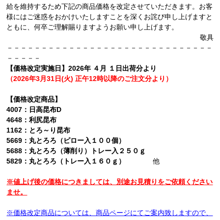
給を維持するため下記の商品価格を改定させていただきます。お客
様にはご迷惑をおかけいたしますことを深くお詫び申し上げますと
ともに、何卒ご理解賜りますようお願い申し上げます。
敬具
－－－－－－－－－－－－－－－－－－－－－－－－－－－－－－
－－－－－
【価格改定実施日】2026年 ４月 １日出荷分より
（2026年3月31日(火) 正午12時以降のご注文分より）
【価格改定商品】
4007：日高昆布D
4648：利尻昆布
1162：とろ～り昆布
5669：丸とろろ（ピロー入１００個）
5688：丸とろろ（薄削り）トレー入２５０ｇ
5829：丸とろろ（トレー入１６０ｇ）
他
※値上げ後の価格につきましては、別途お見積りをご依頼ください
ませ。
※価格改定商品については、商品ページにてご案内致しますので、