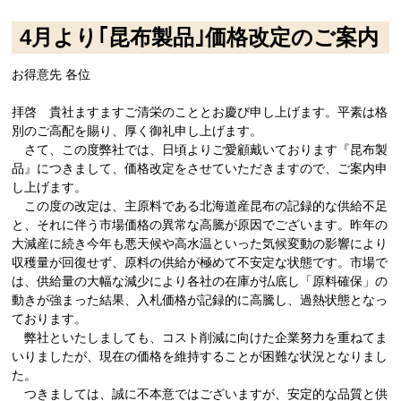
4月より｢昆布製品｣価格改定のご案内
お得意先 各位
拝啓 貴社ますますご清栄のこととお慶び申し上げます。平素は格
別のご高配を賜り、厚く御礼申し上げます。
さて、この度弊社では、日頃よりご愛顧戴いております『昆布製
品』につきまして、価格改定をさせていただきますので、ご案内申
し上げます。
この度の改定は、主原料である北海道産昆布の記録的な供給不足
と、それに伴う市場価格の異常な高騰が原因でございます。昨年の
大減産に続き今年も悪天候や高水温といった気候変動の影響により
収穫量が回復せず、原料の供給が極めて不安定な状態です。市場で
は、供給量の大幅な減少により各社の在庫が払底し「原料確保」の
動きが強まった結果、入札価格が記録的に高騰し、過熱状態となっ
ております。
弊社といたしましても、コスト削減に向けた企業努力を重ねてま
いりましたが、現在の価格を維持することが困難な状況となりまし
た。
つきましては、誠に不本意ではございますが、安定的な品質と供