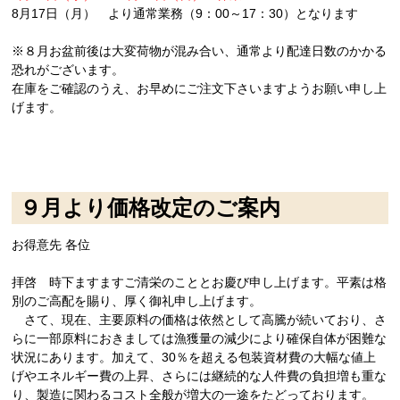
8月17日（月） より通常業務（9：00～17：30）となります
※８月お盆前後は大変荷物が混み合い、通常より配達日数のかかる
恐れがございます。
在庫をご確認のうえ、お早めにご注文下さいますようお願い申し上
げます。
９月より価格改定のご案内
お得意先 各位
拝啓 時下ますますご清栄のこととお慶び申し上げます。平素は格
別のご高配を賜り、厚く御礼申し上げます。
さて、現在、主要原料の価格は依然として高騰が続いており、さ
らに一部原料におきましては漁獲量の減少により確保自体が困難な
状況にあります。加えて、30％を超える包装資材費の大幅な値上
げやエネルギー費の上昇、さらには継続的な人件費の負担増も重な
り、製造に関わるコスト全般が増大の一途をたどっております。