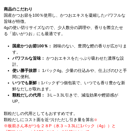
商品のこだわり
国産かつお節を100％使用し、かつおエキスを凝縮したパワフルな
旨味が特徴。
4gの使い切りサイズなので、少人数分の調理や、香りを際立たせ
る「追いがつお」にも最適です。
国産かつお節100％：
雑味のない、豊潤な鰹の香りが広がりま
す。
パワフルな旨味：
かつおエキスをたっぷり吸わせた濃厚な設
計。
使い勝手抜群：
1パック4g。少量の仕込みや、仕上げのひと手
間に便利。
いつでも新鮮：
1パックずつ個包装で、いつでも香り豊かな新
鮮なだしが取れます。
顆粒だしの代用：
３L～3.3L引きで、減塩効果や鰹節感が
UP。
顆粒だしの代用としてもおすすめです。
顆粒だしにコスト面を近づけただし引き量を算出
※
※板前さん本がつを２８P（水３～3.3Lに1パック（4g））と