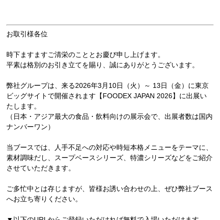
お取引様各位
時下ますますご清栄のこととお慶び申し上げます。
平素は格別のお引き立てを賜り、誠にありがとうございます。
弊社グループは、来る2026年3月10日（火）～ 13日（金）に東京
ビッグサイトで開催されます【FOODEX JAPAN 2026】に出展い
たします。
（日本・アジア最大の食品・飲料向けの展示会で、出展者数は国内
ナンバーワン）
当ブースでは、人手不足への対応や時短本格メニューをテーマに、
素材調味だし、スープベースシリーズ、
特濃シリーズなどをご紹介
させていただきます。
ご多忙中とは存じますが、皆様お誘い合わせの上、
ぜひ弊社ブース
へお立ち寄りください。
▼以下のURLからご登録いただければ無料で入場いただけます。