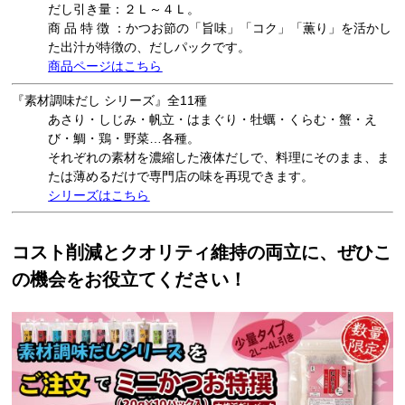
だし引き量：２Ｌ～４Ｌ。
商 品 特 徴 ：かつお節の「旨味」「コク」「薫り」を活かし
た出汁が特徴の、だしパックです。
商品ページはこちら
『素材調味だし シリーズ』全11種
あさり・しじみ・帆立・はまぐり・牡蠣・くらむ・蟹・え
び・鯛・鶏・野菜…各種。
それぞれの素材を濃縮した液体だしで、料理にそのまま、ま
たは薄めるだけで専門店の味を再現できます。
シリーズはこちら
コスト削減とクオリティ維持の両立に、ぜひこ
の機会をお役立てください！