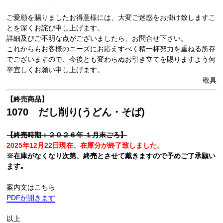
ご愛顧を賜りましたお得意様には、大変ご迷惑をお掛け致しますこ
とを深くお詫び申し上げます。
詳細及びご不明な点がございましたら、お問合せ下さい。
これからもお客様のニーズにお応えすべく精一杯努力を重ねる所存
でございますので、今後とも変わらぬお引き立てを賜りますよう何
卒宜しくお願い申し上げます。
敬具
【終売商品】
1070 だし削り(うどん・そば)
【終売時期：２０２６
年 １月末ごろ】
2025年12月22日現在、在庫分が終了致しました。
※在庫がなくなり次第、終売とさせて戴きますので予めご了承願い
ます｡
案内文はこちら
PDFが開きます
以上