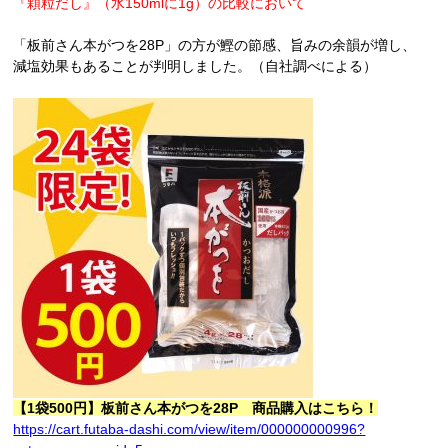
『顆粒だし』（水
150mlに1g）の比較において
「板前さん本がつを28P」の方が鰹の節感、旨みの余韻が増し、
減塩効果もあることが判明しました。（自社調べによる）
【1袋500円】板前さん本がつを28P 商品購入はこちら！
https://cart.futaba-dashi.com/view/item/000000000996?