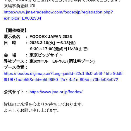
来場事前登録URL
https://www.jma-tradeshow.com/
foodex/jp/registration.php?
exhibitor=EX002934
【開催概要】
展示会名 ： FOODEX JAPAN 2026
日 時 ： 2026.3.10(火) 〜3.13(金)
9:30～17:00(最終日16:30まで)
会 場 ： 東京ビッグサイト
弊社ブース： 東6ホール E6-Y61 (調味料ゾーン)
ブース位置：
https://foodex.digimap.ai/?lang=ja&lId=22c1f8c0-a86f-45fb-9dd8-
f919f71aae59&mId=e5bf8f50-f2a7-4a1e-805c-c73bde03e072
公式サイト
：
https://www.jma.or.jp/f
oodex/
皆様のご来場を心よりお待ちしております。
よろしくお願い申し上げます。