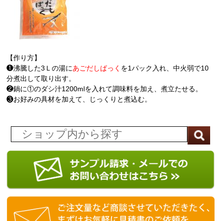
【作り方】
❶沸騰した3Ｌの湯に
あごだしぱっく
を1パック入れ、中火弱で10
分煮出して取り出す。
❷鍋に①のダシ汁1200mlを入れて調味料を加え、煮立たせる。
❸お好みの具材を加えて、じっくりと煮込む。