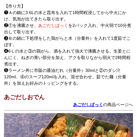
【作り方】
❶Ａの鍋に3.6Lの水と昆布を入れて1時間程浸してから中火にか
け、気泡が出てきたら取り出す。
❷①を沸騰させ、
あごだしぱっく
を2パック入れ、中火弱で10分煮
出して取り出す。
❸Ｂの鍋に下処理をした鶏がらと水（分量外）を入れて1度茹でこ
ぼす。
❹6Ｌの水と③の鶏がら、酒を入れて強火で沸騰させる。生姜とに
んにく、ねぎの青い部分を加え、アクを取りながら弱火で2時間程
煮出す。
❺ラーメン丼に市販の醤油だれ（分量外）30mlと②のダシ汁
120ml、④のスープ120mlを入れ、混ぜ合わせ、茹でた麺（分量
外）を加えお好みのトッピングをする。
あごだしおでん
あごだしぱっく
の商品ページへ