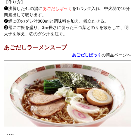
【作り方】
❶沸騰した4Lの湯に
あごだしぱっく
を1パック入れ、中火弱で10分
間煮出して取り出す。
❷鍋に①のダシ汁800mlと調味料を加え、煮立たせる。
❸器にご飯を盛り、3㎝長さに切った三つ葉とのりを散らして、明
太子を添え、②のダシ汁を注ぐ。
あごだしラーメンスープ
あごだしぱっく
の商品ページへ