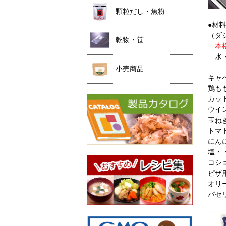
顆粒だし・魚粉
●材
（ダ
乾物・笹
本格
水・
小売商品
キャ
鶏も
カッ
ウイ
玉ね
トマ
にん
塩・
コシ
ピザ
オリ
パセ