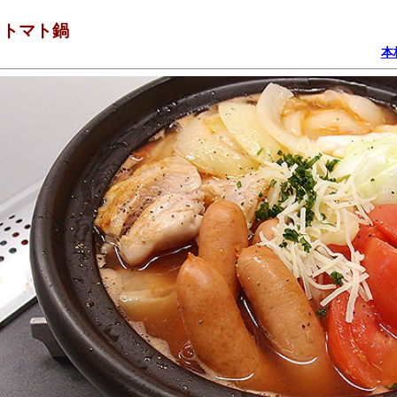
しトマト鍋
本