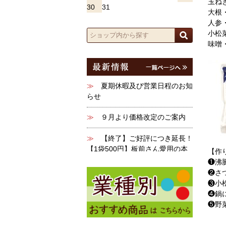
玉ね
30
31
大根
人参
小松
味噌
【作
❶沸
❷さ
❸小
❹鍋
❺野