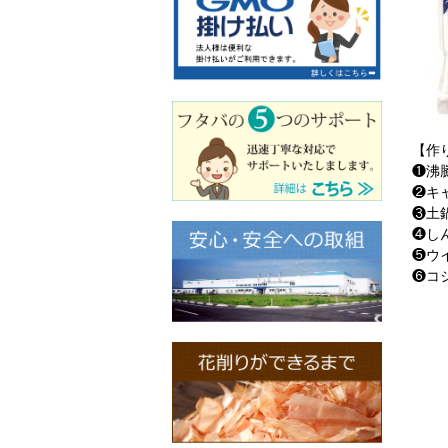
【作
❶沸
❷キ
❸土
❹し
❺ウ
❻コ