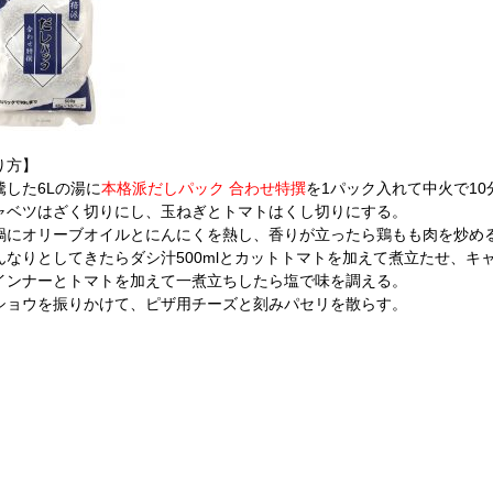
り方】
騰した6Lの湯に
本格派だしパック 合わせ特撰
を1パック入れて中火で1
ャベツはざく切りにし、玉ねぎとトマトはくし切りにする。
鍋にオリーブオイルとにんにくを熱し、香りが立ったら鶏もも肉を炒め
んなりとしてきたらダシ汁500mlとカットトマトを加えて煮立たせ、キ
インナーとトマトを加えて一煮立ちしたら塩で味を調える。
ショウを振りかけて、ピザ用チーズと刻みパセリを散らす。