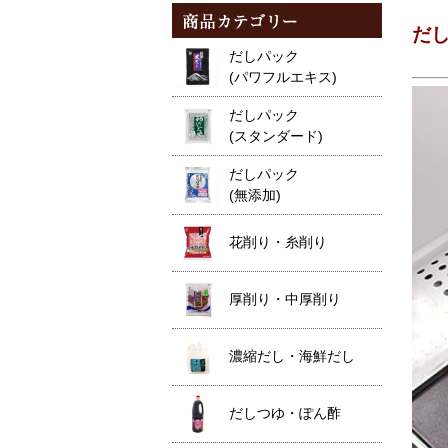
だ
だしパック
(パワフルエキス)
だしパック
(スタンダード)
だしパック
(無添加)
花削り・糸削り
厚削り・中厚削り
濃縮だし・海鮮だし
だしつゆ・ぽん酢