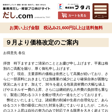
カートを見る
お買い上げ金額 税込み21,600円以上は送料無料
９月より価格改定のご案内
お得意先 各位
拝啓 時下ますますご清栄のこととお慶び申し上げます。平素は格
別のご高配を賜り、厚く御礼申し上げます。
さて、現在、主要原料の価格は依然として高騰が続いており、さ
らに一部原料におきましては漁獲量の減少により確保自体が困難な
状況にあります。加えて、30％を超える包装資材費の大幅な値上
げやエネルギー費の上昇、さらには継続的な人件費の負担増も重な
り、製造に関わるコスト全般が増大の一途をたどっております。
弊社といたしましては、諸経費の削減や生産の合理化など、あら
ゆるコスト増の吸収に向けた対策を講じてまいりましたが、これら
のコスト上昇は自社の努力のみで対応できる限界を大きく超えてお