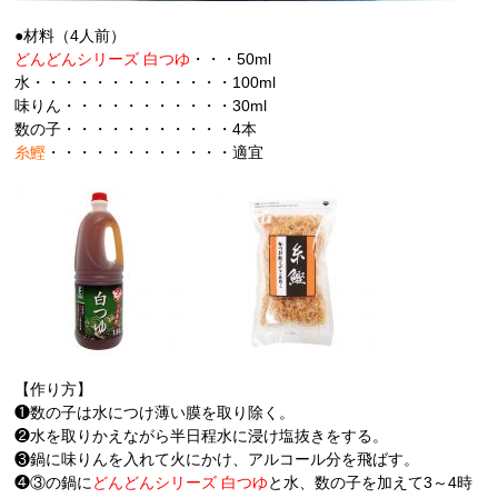
●材料（4人前）
どんどんシリーズ 白つゆ
・・・50ml
水・・・・・・・・・・・・・100ml
味りん・・・・・・・・・・・30ml
数の子・・・・・・・・・・・4本
糸鰹
・・・・・・・・・・・・適宜
【作り方】
❶数の子は水につけ薄い膜を取り除く。
❷水を取りかえながら半日程水に浸け塩抜きをする。
❸鍋に味りんを入れて火にかけ、アルコール分を飛ばす。
❹③の鍋に
どんどんシリーズ 白つゆ
と水、数の子を加えて3～4時