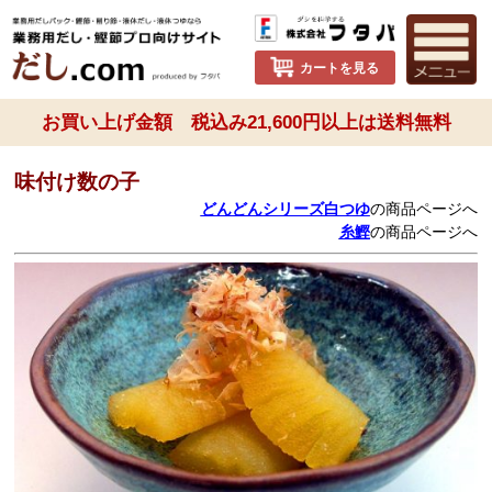
カートを見る
お買い上げ金額 税込み21,600円以上は送料無料
味付け数の子
どんどんシリーズ白つゆ
の商品ページへ
糸鰹
の商品ページへ