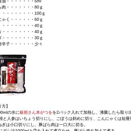
醤油・・・・・・・5ml
ら肉・・・・・・・80ｇ
・・・・・・・・・100ｇ
にゃく・・・・・・60ｇ
・・・・・・・・・40ｇ
う・・・・・・・・40ｇ
ぎ・・・・・・・・30ｇ
唐辛子・・・・・・少々
り方】
00mlの水に
板前さん本がつを
を2パック入れて加熱し、沸騰したら取り
大根と人参はいちょう切りにし、ごぼうは斜めに切り、こんにゃくは短冊
ねぎは小口切りにし、豚ばら肉は一口大に切る。
鍋にダシ汁1000mlと②を入れて煮立たせ、豚ばら肉を加えて煮る。