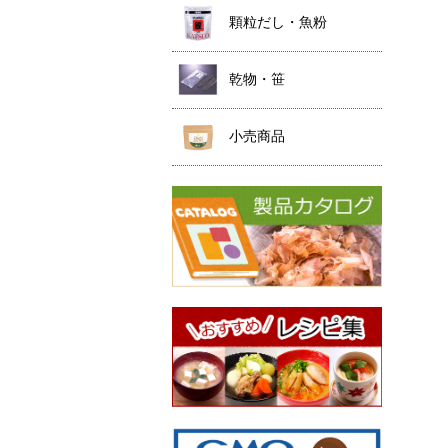
顆粒だし・魚粉
乾物・笹
小売商品