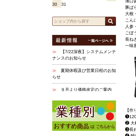
薄口
30
31
豚ば
大根
こん
人参
ごぼ
長ね
一味
【作
❶12
❷ 
❸長
❹ 