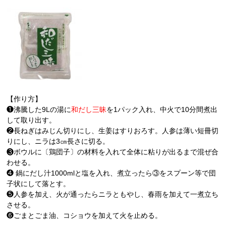
【作り方】
❶沸騰した9Lの湯に
和だし三昧
を1パック入れ、中火で10分間煮出
して取り出す。
❷長ねぎはみじん切りにし、生姜はすりおろす。人参は薄い短冊切
りにし、ニラは3㎝長さに切る。
❸ボウルに〔鶏団子〕の材料を入れて全体に粘りが出るまで混ぜ合
わせる。
❹ 鍋にだし汁1000mlと塩を入れ、煮立ったら③をスプーン等で団
子状にして落とす。
❺人参を加え、火が通ったらニラともやし、春雨を加えて一煮立ち
させる。
❻ごまとごま油、コショウを加えて火を止める。