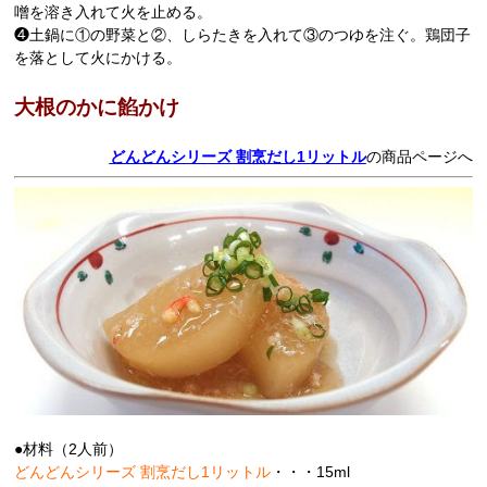
噌を溶き入れて火を止める。
❹土鍋に①の野菜と②、しらたきを入れて③のつゆを注ぐ。鶏団子
を落として火にかける。
大根のかに餡かけ
どんどんシリーズ 割烹だし1リットル
の商品ページへ
●材料（2人前）
どんどんシリーズ 割烹だし1リットル
・・・15ml