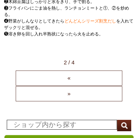
❷木綿豆腐はしっかりと水をきり、手で割る。
❸フライパンにごま油を熱し、ランチョンミートと①、②を炒め
る。
❹野菜がしんなりとしてきたら
どんどんシリーズ割烹だし
を入れて
ザックリと混ぜる。
❺溶き卵を回し入れ半熟状になったら火を止める。
2 / 4
«
»