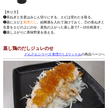
【作り方】
❶長ねぎと生姜はみじん切りにする。エビは背わたを取る。
❷器にエビと
割烹だし
、紹興酒を入れて漬けておく。①の長ねぎと
生姜をエビの上にのせ、蒸気の上がった蒸し器で7～10分程蒸す。
❸蒸し上がりに香味野菜を添える。
蒸し鶏のだしジュレのせ
どんどんシリーズ 割烹だし1リットル
の商品ページへ