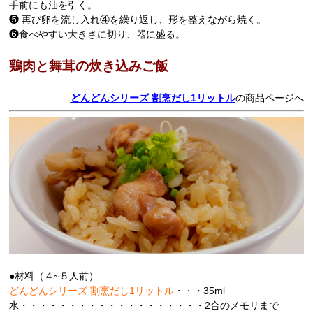
手前にも油を引く。
❺ 再び卵を流し入れ④を繰り返し、形を整えながら焼く。
❻食べやすい大きさに切り、器に盛る。
鶏肉と舞茸の炊き込みご飯
どんどんシリーズ 割烹だし1リットル
の商品ページへ
●材料（４~５人前）
どんどんシリーズ 割烹だし1リットル
・・・35ml
水・・・・・・・・・・・・・・・・・・・2合のメモリまで