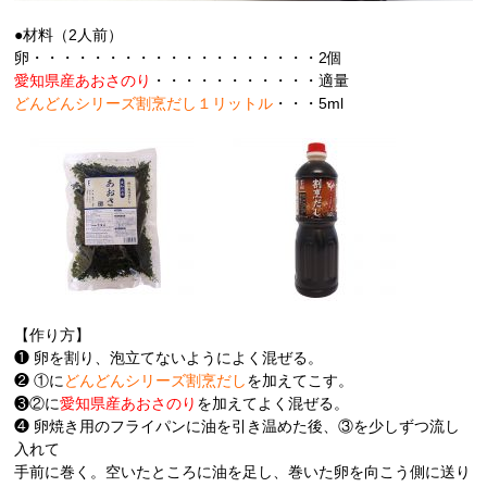
●材料（2人前）
卵・・・・・・・・・・・・・・・・・・・2個
愛知県産あおさのり
・・・・・・・・・・・適量
どんどんシリーズ割烹だし１リットル
・・・5ml
【作り方】
❶ 卵を割り、泡立てないようによく混ぜる。
❷ ①に
どんどんシリーズ割烹だし
を加えてこす。
❸②に
愛知県産あおさのり
を加えてよく混ぜる。
❹ 卵焼き用のフライパンに油を引き温めた後、③を少しずつ流し
入れて
手前に巻く。空いたところに油を足し、巻いた卵を向こう側に送り