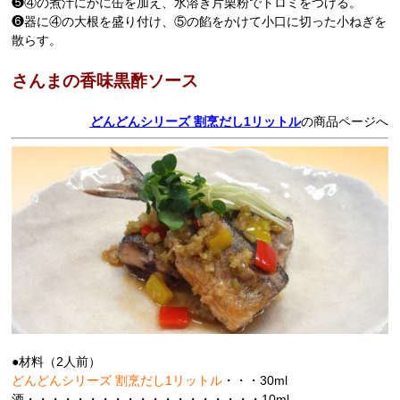
❺④の煮汁にかに缶を加え、水溶き片栗粉でトロミをつける。
❻器に④の大根を盛り付け、⑤の餡をかけて小口に切った小ねぎを
散らす。
さんまの香味黒酢ソース
どんどんシリーズ 割烹だし1リットル
の商品ページへ
●材料（2人前）
どんどんシリーズ 割烹だし1リットル
・・・30ml
酒・・・・・・・・・・・・・・・・・・・10ml