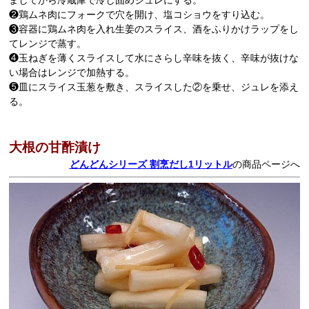
ましてから冷蔵庫で冷し固めジュレにする。
❷鶏ムネ肉にフォークで穴を開け、塩コショウをすり込む。
❸容器に鶏ムネ肉を入れ生姜のスライス、酒をふりかけラップをし
てレンジで蒸す。
❹玉ねぎを薄くスライスして水にさらし辛味を抜く、辛味が抜けな
い場合はレンジで加熱する。
❺皿にスライス玉葱を敷き、スライスした②を乗せ、ジュレを添え
る。
大根の甘酢漬け
どんどんシリーズ 割烹だし1リットル
の商品ページへ