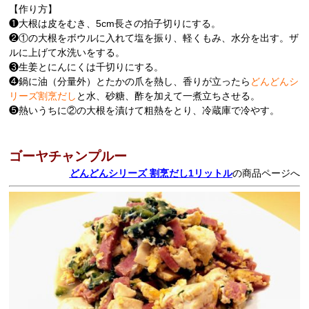
【作り方】
❶大根は皮をむき、5cm長さの拍子切りにする。
❷①の大根をボウルに入れて塩を振り、軽くもみ、水分を出す。ザ
ルに上げて水洗いをする。
❸生姜とにんにくは千切りにする。
❹鍋に油（分量外）とたかの爪を熱し、香りが立ったら
どんどんシ
リーズ割烹だし
と水、砂糖、酢を加えて一煮立ちさせる。
❺熱いうちに②の大根を漬けて粗熱をとり、冷蔵庫で冷やす。
ゴーヤチャンプルー
どんどんシリーズ 割烹だし1リットル
の商品ページへ