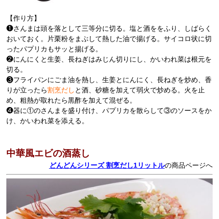
【作り方】
❶さんまは頭を落として三等分に切る。塩と酒ををふり、しばらく
おいておく。片栗粉をまぶして熱した油で揚げる。サイコロ状に切
ったパプリカもサッと揚げる。
❷にんにくと生姜、長ねぎはみじん切りにし、かいわれ菜は根元を
切る。
❸フライパンにごま油を熱し、生姜とにんにく、長ねぎを炒め、香
りが立ったら
割烹だし
と酒、砂糖を加えて弱火で炒める。火を止
め、粗熱が取れたら黒酢を加えて混ぜる。
❹器に①のさんまを盛り付け、パプリカを散らして③のソースをか
け、かいわれ菜を添える。
中華風エビの酒蒸し
どんどんシリーズ 割烹だし1リットル
の商品ページへ