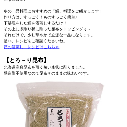
冬の一品料理におすすめの「鱈」料理をご紹介します！
作り方は、すっごく！ものすっごく簡単♪
下処理をした鱈を酒蒸しするだけ！
その上に糸削り状に削った昆布をトッピングぅ～
それだけで、少し華やかで立派な一品になります。
是非、レシピをご確認くださいね。
鱈の酒蒸し レシピ
は
こちら≫
【とろ～り昆布
】
北海道産真昆布を薄く短い糸状に削りました。
醸造酢不使用なので昆布そのままの味わいです。