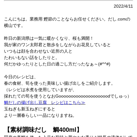
2022/4/11
こんにちは。業務用 鰹節のことならお任せください。だし.comの
横山です。
昨日の新潟県は一気に暖かくなり、桜も満開！
我が家のワン太郎君と散歩をしながらお花見していると
いつもは顔を合わせない近所の人と
たわいもない話をしたりと。
何だかゆったりとした日の過ごし方だったなぁ～(#^^#)
今日のレシピは、
春の食材、筍を使った美味しい揚げ出しをご紹介します。
（レシピは水煮を使用していますが、
採れたての筍を使うとなおGoooooooooooooooooooodでしゅっ）
鯛だしの揚げ出し豆腐 レシピはこちら≫
玉ねぎも新玉ねぎにすると
より一層春らしい一品になりますね。
【素材調味だし 鯛400ml
】