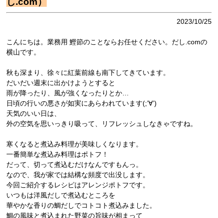
し.com）
2023/10/25
こんにちは。業務用 鰹節のことならお任せください。だし.comの
横山です。
秋も深まり、徐々に紅葉前線も南下してきています。
だいだい週末に出かけようとすると
雨が降ったり、風が強くなったりとか…
日頃の行いの悪さが如実にあらわれています(;’∀’)
天気のいい日は、
外の空気を思いっきり吸って、リフレッシュしなきゃですね。
寒くなると煮込み料理が美味しくなります。
一番簡単な煮込み料理はポトフ！
だって、切って煮込むだけなんですもんっ。
なので、我が家では結構な頻度で出没します。
今回ご紹介するレシピはアレンジポトフです。
いつもは洋風だしで煮込むところを
華やかな香りの鯛だしでコトコト煮込みました。
鯛の風味と煮込まれた野菜の旨味が相まって