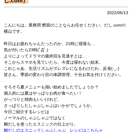
し.com）
2022/06/13
こんにちは。業務用 鰹節のことならお任せください。だし.comの
横山です。
昨日はお疲れちゃんだったのか、21時に寝落ち…
気が付いたら23時(ﾟДﾟ;)
よりによってドラマの最終回を見逃すとは…
そこからスマホを見ていたら、今度は寝れない始末。
これじゃあ、生活リズムがズレズレになるわけだわ…反省(-_-)
皆さん、季節の変わり目の体調管理、十分お気を付けください。
そろそろ夏メニューも揃い始めましたでしょうか？
個人的には夏はやっぱりお肉が食べたい！
がっつりと焼肉もいいけれど、
さっぱりしたしゃぶしゃぶはいかがでしょうか。
今日ご紹介するレシピは
ノーマルのしゃぶしゃぶではなく
鯛だしを使ったエスニックの仕上がり。
鯛だしのエスニックしゃぶしゃぶ レシピはこちら≫