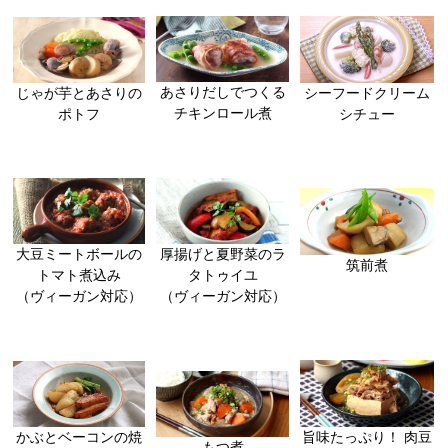
あさりだしでつくる
シーフードクリーム
じゃが芋とあさりの
チキンロール煮
シチュー
ポトフ
大豆ミートボールの
厚揚げと夏野菜のラ
筑前煮
トマト煮込み
タトゥイユ
（ヴィーガン対応）
（ヴィーガン対応）
かぶとベーコンの焼
旨味たっぷり！ 肉豆
もつ煮