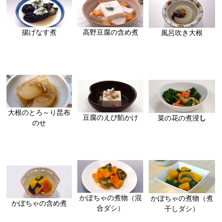
揚げなす煮
高野豆腐の含め煮
風呂吹き大根
大根のとろ～り昆布
豆腐のえび餡かけ
菜の花の煮浸
し
のせ
かぼちゃの煮物（混
かぼちゃの煮物（煮
かぼちゃの含め煮
合ダシ）
干しダシ）