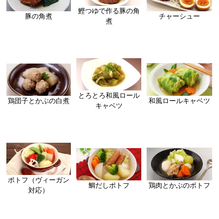
鰹つゆで作る豚の角
豚の角煮
チャーシュー
煮
とろとろ和風ロール
鶏団子とかぶの白煮
和風ロールキャベツ
キャベツ
ポトフ（ヴィーガン
鶏肉とかぶのポトフ
鯛だしポトフ
対応）