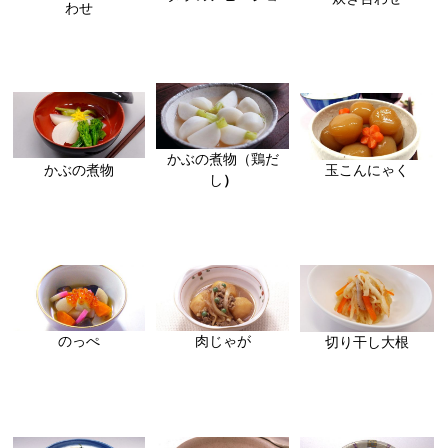
わせ
かぶの煮物（鶏だ
かぶの煮物
玉こんにゃく
し
）
のっぺ
肉じゃが
切り干し大根