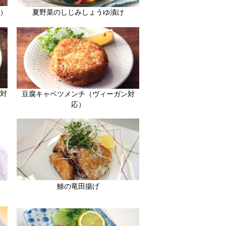
）
夏野菜のしじみしょうゆ漬け
対
豆腐キャベツメンチ（ヴィーガン対
応）
鯵の竜田揚げ