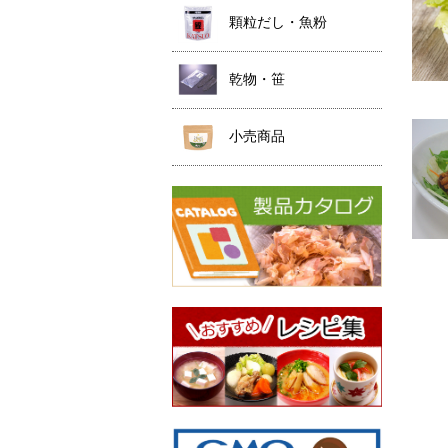
顆粒だし・魚粉
乾物・笹
小売商品