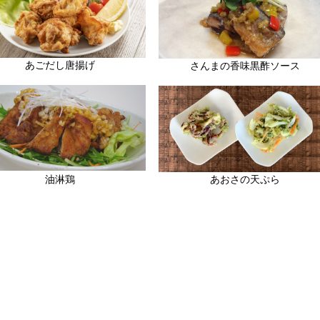
あごだし唐揚げ
さんまの香味黒酢ソース
あおさの天ぷら
油淋鶏