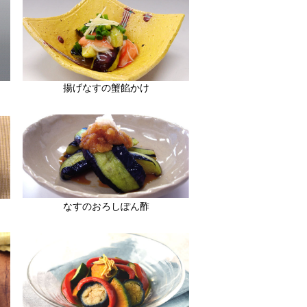
揚げなすの蟹餡かけ
なすのおろしぽん酢