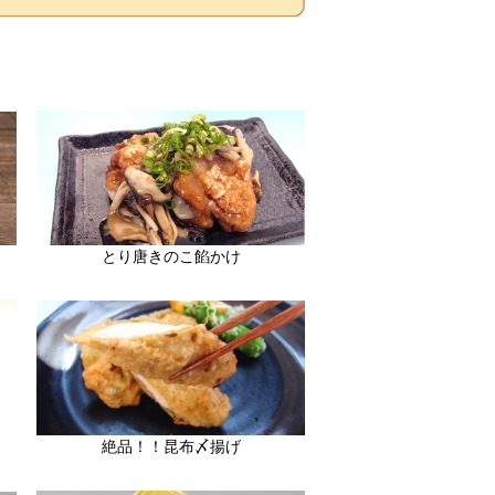
とり唐きのこ餡かけ
絶品！！昆布〆揚げ