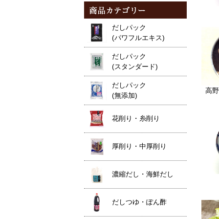
だしパック
(パワフルエキス)
だしパック
(スタンダード)
だしパック
高野
(無添加)
花削り・糸削り
厚削り・中厚削り
濃縮だし・海鮮だし
だしつゆ・ぽん酢