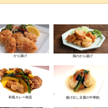
から揚げ
鶏のから揚げ
和風カレー南蛮
揚げ出し豆腐の中華餡